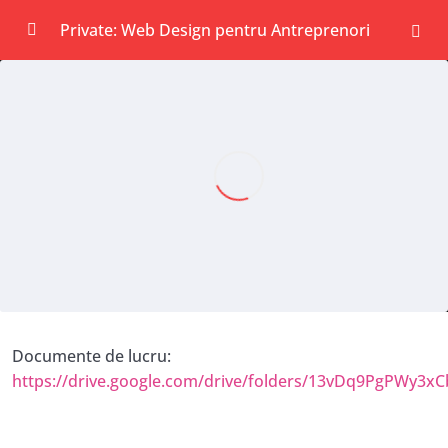
Private: Web Design pentru Antreprenori
START
0/1
Modulul 01: Crearea unui website de la A la Z
0/15
în WordPress
Modulul 02: Strategii de Marketing Moderne
0/7
pentru Webinarii și Cursuri Online
BONUSURI
0/9
Nisa: Clarificarea exactă a nișei tale, aliniată
09:22
cu misiunea ta
Documente de lucru:
https://drive.google.com/drive/folders/13vDq9PgPWy3
Clientul Ideal: identificarea problemelor și a
17:55
dorințelor clientului tău ideal, pentru a ști
cum poți vorbi pe limba lui și unde îl poți