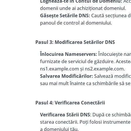
Loghează-te în Contul de Domeniu:
Acc
domenii unde ai achiziționat domeniul.
Găsește Setările DNS:
Caută secțiunea d
panoul de control al domeniului.
Pasul 3: Modificarea Setărilor DNS
Înlocuirea Nameservers:
Înlocuiește na
furnizate de serviciul de găzduire. Acest
ns1.example.com și ns2.example.com.
Salvarea Modificărilor:
Salvează modific
sau mai mult înainte ca schimbările să se
Pasul 4: Verificarea Conectării
Verificarea Stării DNS
: După ce schimbăr
starea conectării. Poți folosi instrument
a domeniului tău.