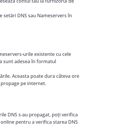
esează contul tău la furnizorul de
e setări DNS sau Nameservers în
meservers-urile existente cu cele
ea sunt adesea în formatul
ările. Aceasta poate dura câteva ore
 propage pe internet.
ile DNS s-au propagat, poți verifica
e online pentru a verifica starea DNS