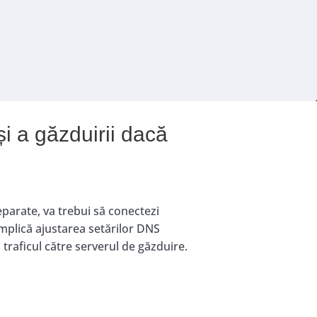
i a găzduirii dacă
eparate, va trebui să conectezi
implică ajustarea setărilor DNS
raficul către serverul de găzduire.