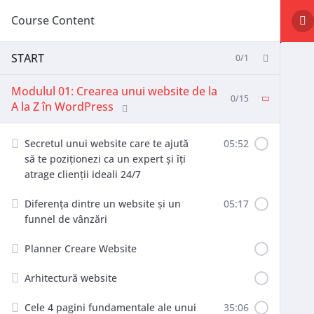
Course Content
START
0/1
Modulul 01: Crearea unui website de la
0/15
A la Z în WordPress
Secretul unui website care te ajută
05:52
să te poziționezi ca un expert și îți
atrage clienții ideali 24/7
Diferența dintre un website și un
05:17
funnel de vânzări
Planner Creare Website
Arhitectură website
Cele 4 pagini fundamentale ale unui
35:06