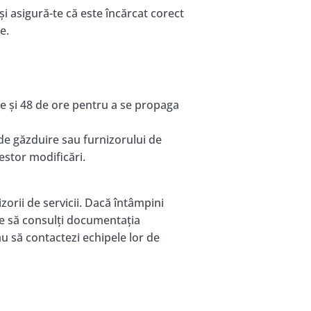
și asigură-te că este încărcat corect
e.
re și 48 de ore pentru a se propaga
 de găzduire sau furnizorului de
estor modificări.
izorii de servicii. Dacă întâmpini
bine să consulți documentația
au să contactezi echipele lor de