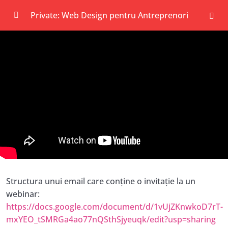
Private: Web Design pentru Antreprenori
START
0/1
Modulul 01: Crearea unui website de la A la Z
0/15
în WordPress
Modulul 02: Strategii de Marketing Moderne
0/7
pentru Webinarii și Cursuri Online
BONUSURI
0/9
Nisa: Clarificarea exactă a nișei tale, aliniată
09:22
cu misiunea ta
Structura unui email care conține o invitație la un
webinar:
Clientul Ideal: identificarea problemelor și a
17:55
https://docs.google.com/document/d/1vUjZKnwkoD7rT-
dorințelor clientului tău ideal, pentru a ști
cum poți vorbi pe limba lui și unde îl poți
mxYEO_tSMRGa4ao77nQSthSjyeuqk/edit?usp=sharing