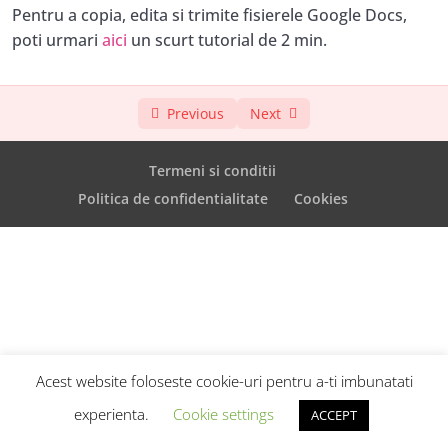
cu Cristina Grecu
Pentru a copia, edita si trimite fisierele Google Docs,
poti urmari
aici
un scurt tutorial de 2 min.
Workshop: Cum să-ți promovezi pe social
02:39:15
media proiectul tău de suflet, într-un
mod etic și eficient
Previous
Next
Librărie cu exemple de top website-uri din lume
Termeni si conditii
Politica de confidentialitate
Cookies
Acest website foloseste cookie-uri pentru a-ti imbunatati
experienta.
Cookie settings
ACCEPT