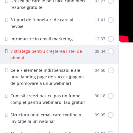
Greșeli pe care le poți face când oferi
02:23
resurse gratuite
3 tipuri de funnel-uri de care ai
11:41
nevoie
Introducere în email marketing
12:37
7 strategii pentru creșterea listei de
08:34
abonați
Cele 7 elemente indispensabile ale
04:50
unui landing page de succes (pagina
de promovare a unui webinar)
Cum să creezi pas cu pas un funnel
30:18
complet pentru webinarul tău gratuit
Structura unui email care conține o
09:05
invitație la un webinar