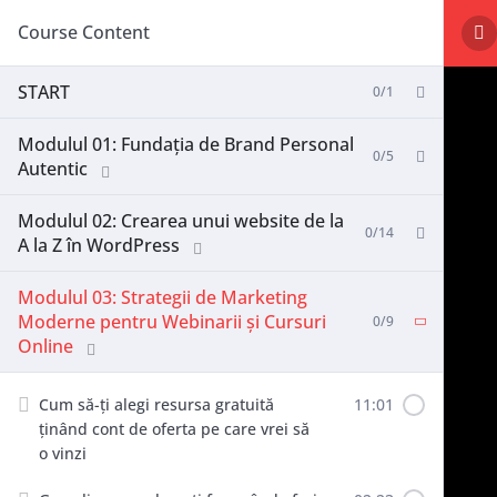
Course Content
START
0/1
Modulul 01: Fundația de Brand Personal
0/5
Autentic
Modulul 02: Crearea unui website de la
0/14
A la Z în WordPress
Modulul 03: Strategii de Marketing
Moderne pentru Webinarii și Cursuri
0/9
Online
Cum să-ți alegi resursa gratuită
11:01
ținând cont de oferta pe care vrei să
o vinzi