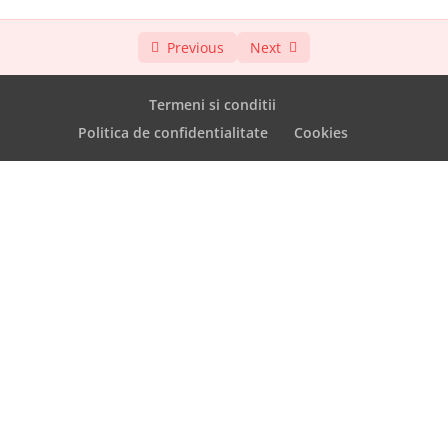
Ghid: 9 elemente esențiale pentru design-ul
10:00
Previous
Next
de afiș
Greșeli comune care îți strică designul și
23:23
Termeni si conditii
cum să le eviți chiar dacă ești începător
Politica de confidentialitate
Cookies
Arta obiectivă vs arta modernă
15:10
Cele 7 etape importante ale unui proiect
13:38
nou de graphic design
Ce este un brief de design și cum să-l creezi
06:41
în 12 pași
Procesul de inspirație: cum și de unde să te
04:38
inspiri când creezi un proiect nou
Resurse și elemente: cum să găsești mereu
08:54
resurse gratuite de înaltă calitate pe
internet, pentru a putea crea un design