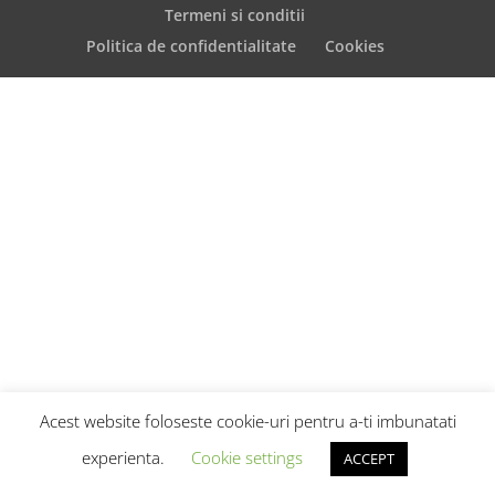
Termeni si conditii
Q&A 17 februarie
46:14
Politica de confidentialitate
Cookies
Acest website foloseste cookie-uri pentru a-ti imbunatati
experienta.
Cookie settings
ACCEPT