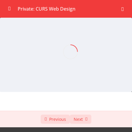
Private: CURS Web Design
Fundatie (Training-uri LIVE)
0/5
Tutoriale: Etape creare website
0/5
Tutoriale: Etape creare funnel de vânzări
0/2
Sesiuni LIVE de feedback si Q&A
0/4
Feedback Iulian, document clientul ideal si
24:17
oferta
Q&A 6 ianuarie
02:31:44
Q&A 3 februarie (subiecte: cum sa creezi
01:00:58
o sectiune de blog/ cand nisa te poate
Previous
Next
avantaja sau restrage)